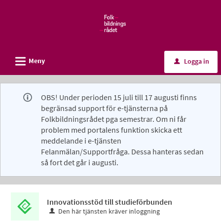
Välkommen
till
e-
tjänster
L
-
Meny
Logga in
u
Folkbildningsrådet
OBS! Under perioden 15 juli till 17 augusti finns
begränsad support för e-tjänsterna på
Folkbildningsrådet pga semestrar. Om ni får
problem med portalens funktion skicka ett
meddelande i e-tjänsten
Felanmälan/Supportfråga. Dessa hanteras sedan
så fort det går i augusti.
Innovationsstöd till studieförbunden
Den här tjänsten kräver inloggning